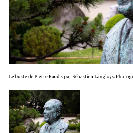
Le buste de Pierre Baudis par Sébastien Langloÿs. Photog