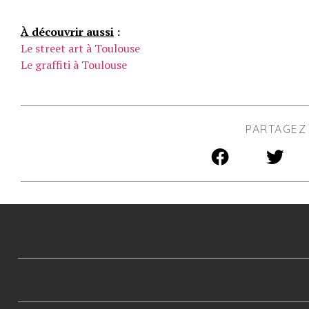
À découvrir aussi
:
Le street art à Toulouse
Le graffiti à Toulouse
PARTAGEZ